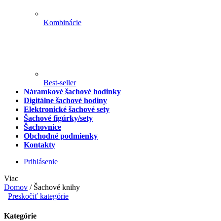
Kombinácie
Best-seller
Náramkové šachové hodinky
Digitálne šachové hodiny
Elektronické šachové sety
Šachové figúrky/sety
Šachovnice
Obchodné podmienky
Kontakty
Prihlásenie
Viac
Domov
/
Šachové knihy
Preskočiť kategórie
Kategórie