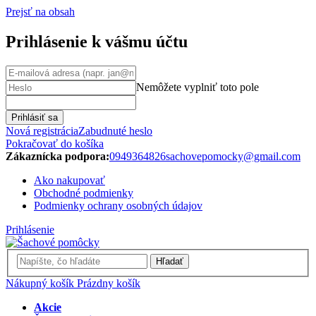
Prejsť na obsah
Prihlásenie k vášmu účtu
Nemôžete vyplniť toto pole
Prihlásiť sa
Nová registrácia
Zabudnuté heslo
Pokračovať do košíka
Zákaznícka podpora:
0949364826
sachovepomocky@gmail.com
Ako nakupovať
Obchodné podmienky
Podmienky ochrany osobných údajov
Prihlásenie
Hľadať
Nákupný košík
Prázdny košík
Akcie