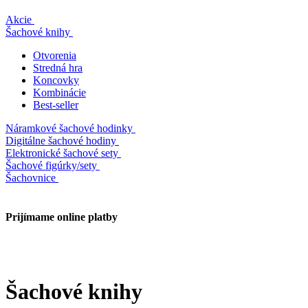
Akcie
Šachové knihy
Otvorenia
Stredná hra
Koncovky
Kombinácie
Best-seller
Náramkové šachové hodinky
Digitálne šachové hodiny
Elektronické šachové sety
Šachové figúrky/sety
Šachovnice
Prijímame online platby
Šachové knihy