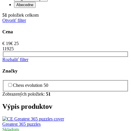
Abecedne
51
položiek celkom
Otvoriť filter
Cena
€
19
€
25
1
19
25
Rozbaliť filter
Značky
Chess evolution
50
Zobrazených položiek:
51
Výpis produktov
Greatest 365 puzzles
Skladom