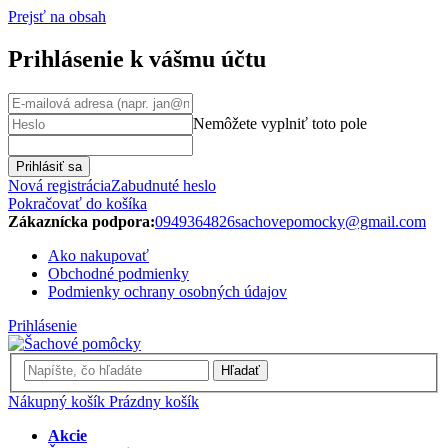
Prejsť na obsah
Prihlásenie k vášmu účtu
Nemôžete vyplniť toto pole
Prihlásiť sa
Nová registrácia
Zabudnuté heslo
Pokračovať do košíka
Zákaznícka podpora:
0949364826
sachovepomocky@gmail.com
Ako nakupovať
Obchodné podmienky
Podmienky ochrany osobných údajov
Prihlásenie
Hľadať
Nákupný košík
Prázdny košík
Akcie