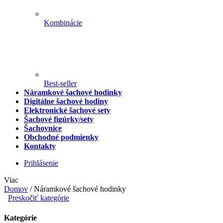
Kombinácie
Best-seller
Náramkové šachové hodinky
Digitálne šachové hodiny
Elektronické šachové sety
Šachové figúrky/sety
Šachovnice
Obchodné podmienky
Kontakty
Prihlásenie
Viac
Domov
/
Náramkové šachové hodinky
Preskočiť kategórie
Kategórie