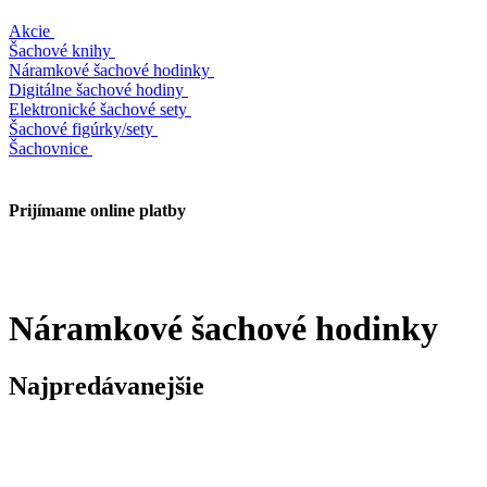
Akcie
Šachové knihy
Náramkové šachové hodinky
Digitálne šachové hodiny
Elektronické šachové sety
Šachové figúrky/sety
Šachovnice
Prijímame online platby
Náramkové šachové hodinky
Najpredávanejšie