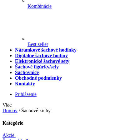
Kombinácie
Best-seller
Náramkové šachové hodinky
Digitálne šachové hodiny
Elektronické šachové sety
Šachové figúrky/sety
Šachovnice
Obchodné podmienky
Kontakty
Prihlásenie
Viac
Domov
/
Šachové knihy
Kategórie
Akcie