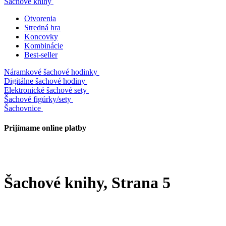
Šachové knihy
Otvorenia
Stredná hra
Koncovky
Kombinácie
Best-seller
Náramkové šachové hodinky
Digitálne šachové hodiny
Elektronické šachové sety
Šachové figúrky/sety
Šachovnice
Prijímame online platby
Šachové knihy
, Strana 5