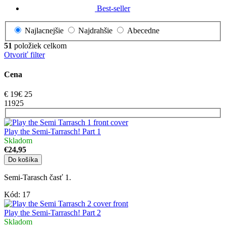
Best-seller
Najlacnejšie
Najdrahšie
Abecedne
51
položiek celkom
Otvoriť filter
Cena
€
19
€
25
1
19
25
Play the Semi-Tarrasch! Part 1
Skladom
€24,95
Do košíka
Semi-Tarasch časť 1.
Kód:
17
Play the Semi-Tarrasch! Part 2
Skladom