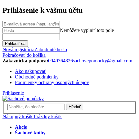
Prihlásenie k vášmu účtu
Nemôžete vyplniť toto pole
Prihlásiť sa
Nová registrácia
Zabudnuté heslo
Pokračovať do košíka
Zákaznícka podpora:
0949364826
sachovepomocky@gmail.com
Ako nakupovať
Obchodné podmienky
Podmienky ochrany osobných údajov
Prihlásenie
Hľadať
Nákupný košík
Prázdny košík
Akcie
Šachové knihy