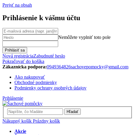
Prejsť na obsah
Prihlásenie k vášmu účtu
Nemôžete vyplniť toto pole
Prihlásiť sa
Nová registrácia
Zabudnuté heslo
Pokračovať do košíka
Zákaznícka podpora:
0949364826
sachovepomocky@gmail.com
Ako nakupovať
Obchodné podmienky
Podmienky ochrany osobných údajov
Prihlásenie
Hľadať
Nákupný košík
Prázdny košík
Akcie