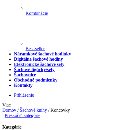
Kombinácie
Best-seller
Náramkové šachové hodinky
Digitálne šachové hodiny
Elektronické šachové sety
Šachové figúrky/sety
Šachovnice
Obchodné podmienky
Kontakty
Prihlásenie
Viac
Domov
/
Šachové knihy
/
Koncovky
Preskočiť kategórie
Kategórie