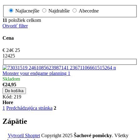
Najlacnejšie
Najdrahšie
Abecedne
11
položiek celkom
Otvoriť filter
Cena
€
24
€
25
1
24
25
Monster your endgame planning 1
Skladom
€24,95
Do košíka
Kód:
219
Hore
1
Predchádzajúca stránka
2
Zápätie
Vytvoril Shoptet
Copyright 2025
Šachové pomôcky
. Všetky