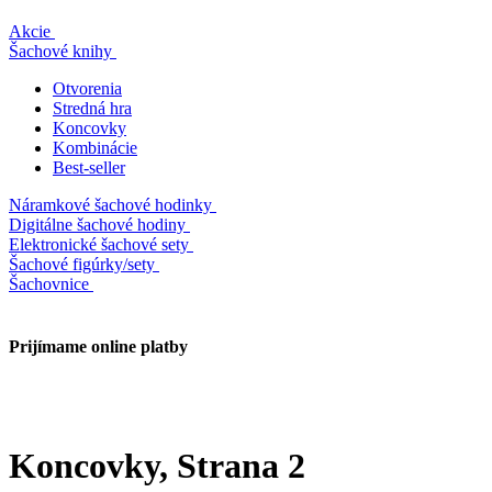
Akcie
Šachové knihy
Otvorenia
Stredná hra
Koncovky
Kombinácie
Best-seller
Náramkové šachové hodinky
Digitálne šachové hodiny
Elektronické šachové sety
Šachové figúrky/sety
Šachovnice
Prijímame online platby
Koncovky
, Strana 2