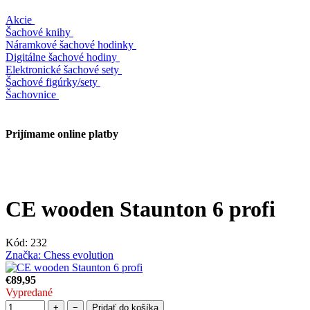
Akcie
Šachové knihy
Náramkové šachové hodinky
Digitálne šachové hodiny
Elektronické šachové sety
Šachové figúrky/sety
Šachovnice
Prijímame online platby
CE wooden Staunton 6 profi
Kód:
232
Značka:
Chess evolution
€89,95
Vypredané
+
−
Pridať do košíka