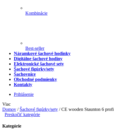
Kombinácie
Best-seller
Náramkové šachové hodinky
Digitálne šachové hodiny
Elektronické šachové sety
Šachové figúrky/sety
Šachovnice
Obchodné podmienky
Kontakty
Prihlásenie
Viac
Domov
/
Šachové figúrky/sety
/
CE wooden Staunton 6 profi
Preskočiť kategórie
Kategórie