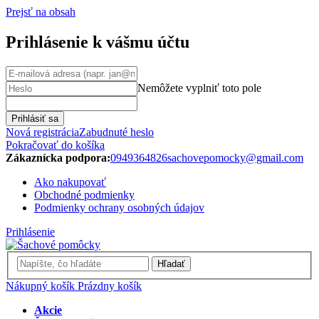
Prejsť na obsah
Prihlásenie k vášmu účtu
Nemôžete vyplniť toto pole
Prihlásiť sa
Nová registrácia
Zabudnuté heslo
Pokračovať do košíka
Zákaznícka podpora:
0949364826
sachovepomocky@gmail.com
Ako nakupovať
Obchodné podmienky
Podmienky ochrany osobných údajov
Prihlásenie
Hľadať
Nákupný košík
Prázdny košík
Akcie